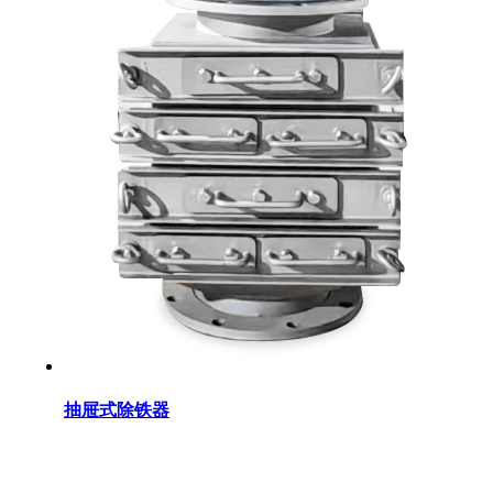
抽屉式除铁器