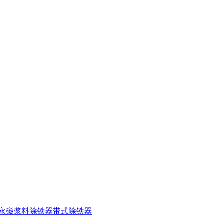
永磁浆料除铁器
带式除铁器