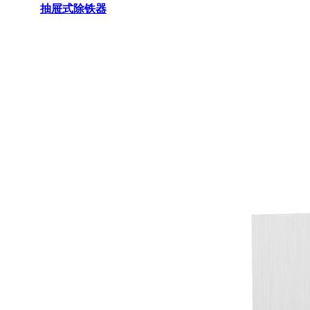
抽屉式除铁器